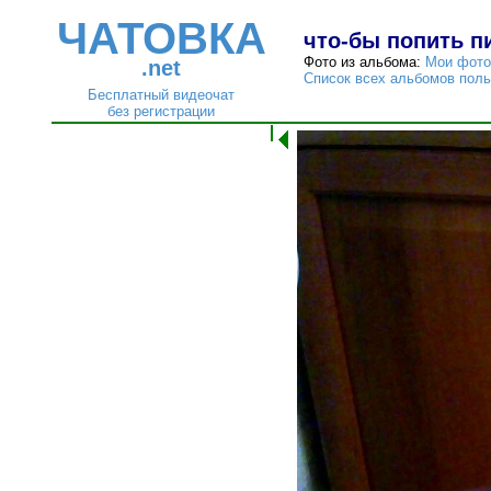
ЧАТОВКА
что-бы попить п
Фото из альбома:
Мои фото
.net
Список всех альбомов пол
Бесплатный видеочат
без регистрации