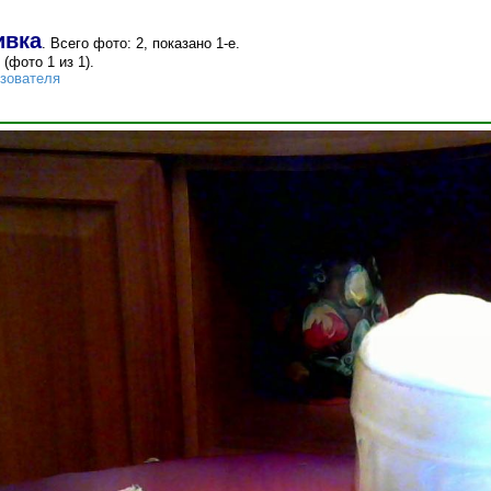
ивка
. Всего фото: 2, показано 1-е.
(фото 1 из 1).
ьзователя