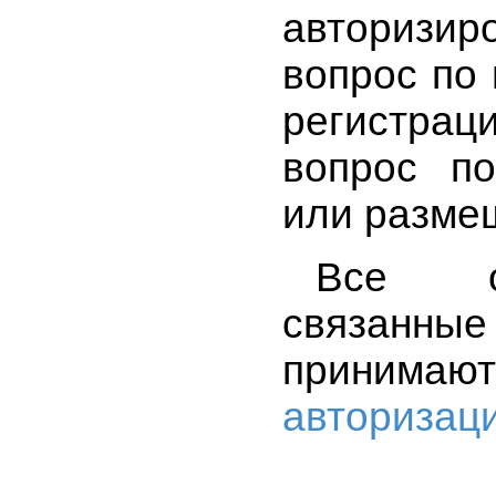
авторизир
вопрос по
регистра
вопрос по
или разме
Все ос
связанные 
приним
авторизац