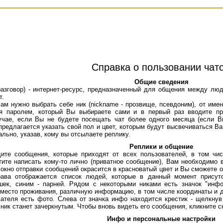
Справка о пользовании чат
Общие сведения
говор) - интернет-ресурс, предназначенный для общения между лю
т.
ужно выбрать себе ник (nickname - прозвище, псевдоним), от имени
я паролем, который Вы выбираете сами и в первый раз вводите пр
учае, если Вы не будете посещать чат более одного месяца (если В
 предлагается указать свой пол и цвет, которым будут высвечиваться 
льно, указав, кому вы отсылаете реплику.
Реплики и общение
сообщения, которые приходят от всех пользователей, в том числ
ите написать кому-то лично (приватное сообщение), Вам необходимо в
м окно отправки сообщений окрасится в красноватый цвет и Вы сможете 
ава отображается список людей, которые в данный момент присут
ек, синим - парней. Рядом с некоторыми никами есть значок "инфо
, место проживания, различную информацию, в том числе координаты и
ователя есть фото. Слева от значка инфо находится крестик - щелкну
 ник станет зачеркнутым. Чтобы вновь видеть его сообщения, кликните с
Инфо и персональные настройки