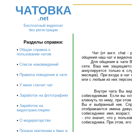
ЧАТОВКА
.net
Бесплатный видеочат
без регистрации
Разделы справки:
•
Общая справка о
Чат (от англ. chat - раз
пользовании чатом
общения наш чат и видеоча
Для общения в чате Вам н
•
Список нововведений
сети. Ваш ник защищаетс
аннулируется только в сл
•
Правила поведения в чате
месяцев). При входе в чат
или с любым из них персона
•
У меня глючит чат
Внутри чата Вы видите 
•
Заработок на фотографиях
собеседникам. Если вы хот
кликнуть по нему, при это
Вы и выбранный ник. Спр
•
Заработок на
отображаются имена девуш
видеотрансляциях
собеседнике: имя, возраст
- это значит, что у польз
•
О модераторстве
собеседника. При этом, его
•
Подача претензии к бану в