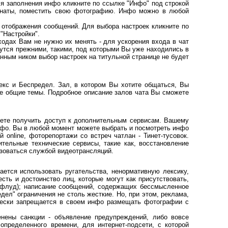
 заполнения инфо кликните по ссылке "Инфо" под строкой
инаты, поместить свою фотографию. Инфо можно в любой
тображения сообщений. Для выбора настроек кликните по
"Настройки".
дах Вам не нужно их менять - для ускорения входа в чат
нутся прежними, такими, под которыми Вы уже находились в
нным ником выбор настроек на титульной странице не будет
 и Беспредел. Зал, в котором Вы хотите общаться, Вы
ые общие темы. Подробное описание залов чата Вы сможете
те получить доступ к дополнительным сервисам. Вашему
нфо. Вы в любой момент можете выбрать и посмотреть инфо
 online, фоторепортажи со встреч чатлан - Тинет-тусовок.
тельные технические сервисы, такие как, восстановление
ьзоваться службой видеотрансляций.
ся использовать ругательства, ненормативную лексику,
ь и достоинство лиц, которые могут как присутствовать,
 (флуд); написание сообщений, содержащих бессмысленное
дел" ограничения не столь жесткие. Но, при этом, реклама,
чески запрещается в своем инфо размещать фотографии с
ны санкции - объявление предупреждений, либо вовсе
определенного времени, для интернет-подсети, с которой