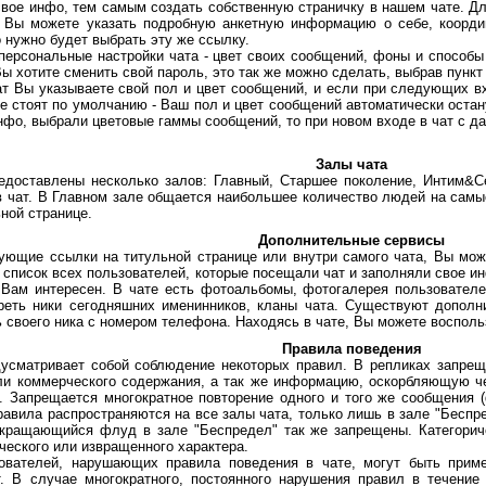
 инфо, тем самым создать собственную страничку в нашем чате. Для
о Вы можете указать подробную анкетную информацию о себе, коорд
 нужно будет выбрать эту же ссылку.
ональные настройки чата - цвет своих сообщений, фоны и способы о
ы хотите сменить свой пароль, это так же можно сделать, выбрав пункт 
ы указываете свой пол и цвет сообщений, и если при следующих вхо
ые стоят по умолчанию - Ваш пол и цвет сообщений автоматически оста
нфо, выбрали цветовые гаммы сообщений, то при новом входе в чат с да
Залы чата
авлены несколько залов: Главный, Старшее поколение, Интим&Секс
в чат. В Главном зале общается наибольшее количество людей на сам
ной странице.
Дополнительные сервисы
ие ссылки на титульной странице или внутри самого чата, Вы може
список всех пользователей, которые посещали чат и заполняли свое и
 Вам интересен. В чате есть фотоальбомы, фотогалерея пользователей
еть ники сегодняшних именинников, кланы чата. Существуют дополни
зь своего ника с номером телефона. Находясь в чате, Вы можете воспол
Правила поведения
тривает собой соблюдение некоторых правил. В репликах запрещает
и коммерческого содержания, а так же информацию, оскорбляющую чест
те. Запрещается многократное повторение одного и того же сообщения
равила распространяются на все залы чата, только лишь в зале "Беспре
екращающийся флуд в зале "Беспредел" так же запрещены. Категори
еского или извращенного характера.
лей, нарушающих правила поведения в чате, могут быть примене
т. В случае многократного, постоянного нарушения правил в течение 