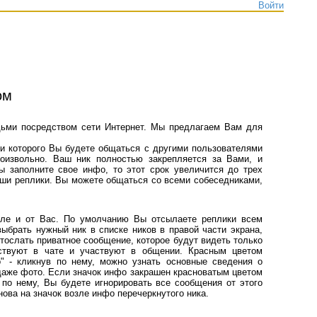
Войти
ом
дьми посредством сети Интернет. Мы предлагаем Вам для
 которого Вы будете общаться с другими пользователями
оизвольно. Ваш ник полностью закрепляется за Вами, и
ы заполните свое инфо, то этот срок увеличится до трех
Ваши реплики. Вы можете общаться со всеми собеседниками,
е и от Вас. По умолчанию Вы отсылаете реплики всем
ыбрать нужный ник в списке ников в правой части экрана,
отослать приватное сообщение, которое будут видеть только
ствуют в чате и участвуют в общении. Красным цветом
" - кликнув по нему, можно узнать основные сведения о
 даже фото. Если значок инфо закрашен красноватым цветом
в по нему, Вы будете игнорировать все сообщения от этого
нова на значок возле инфо перечеркнутого ника.