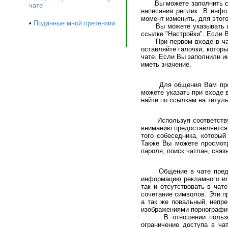
Вы можете заполнить свое
чате
написания реплик. В инф
момент изменить, для этого
•
Поданные мной претензии
Вы можете указывать перс
ссылке "Настройки". Если В
При первом входе в чат В
оставляйте галочки, котор
чате. Если Вы заполнили и
иметь значение.
Для общения Вам предост
можете указать при входе 
найти по ссылкам на титуль
Используя соответствующ
вниманию предоставляется 
того собеседника, который
Также Вы можете просмотр
пароля, поиск чатлан, свя
Общение в чате предусма
информацию рекламного ил
так и отсутствовать в ча
сочетание символов. Эти п
а так же повальный, непр
изображениями порнографич
В отношении пользовате
ограничение доступа в ча