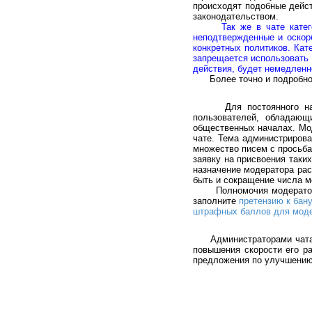
происходят подобные дейст
законодательством.
Так же в чате кате
неподтвержденные и оскор
конкретных политиков. Кат
запрещается использовать 
действия, будет немедленно
Более точно и подробно 
Для постоянного наблюд
пользователей, обладающ
общественных началах. Мо
чате. Тема администрирова
множество писем с просьба
заявку на присвоения таки
назначение модератора рас
быть и сокращение числа м
Полномочия модератора ог
заполните
претензию к бану
штрафных баллов для мод
Администраторами чата по
повышения скорости его р
предложения по улучшению