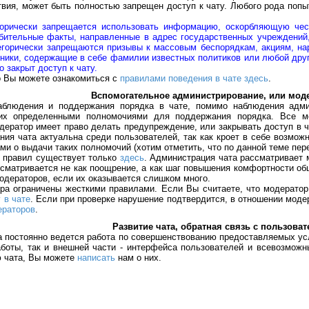
вия, может быть полностью запрещен доступ к чату. Любого рода попы
горически запрещается использовать информацию, оскорбляющую чес
бительные факты, направленные в адрес государственных учреждений,
егорически запрещаются призывы к массовым беспорядкам, акциям, на
ники, содержащие в себе фамилии известных политиков или любой дру
 закрыт доступ к чату.
Вы можете ознакомиться с
правилами поведения в чате здесь
.
Вспомогательное администрирование, или мод
ения и поддержания порядка в чате, помимо наблюдения админис
их определенными полномочиями для поддержания порядка. Все м
дератор имеет право делать предупреждение, или закрывать доступ в 
ния чата актуальна среди пользователей, так как кроет в себе возмо
ми о выдачи таких полномочий (хотим отметить, что по данной теме пер
х правил существует только
здесь
. Администрация чата рассматривает 
сматривается не как поощрение, а как шаг повышения комфортности об
одераторов, если их оказывается слишком много.
раничены жесткими правилами. Если Вы считаете, что модератор п
 в чате
. Если при проверке нарушение подтвердится, в отношении моде
ераторов
.
Развитие чата, обратная связь с пользова
стоянно ведется работа по совершенствованию предоставляемых услуг 
аботы, так и внешней части - интерфейса пользователей и всевозможн
 чата, Вы можете
написать
нам о них.