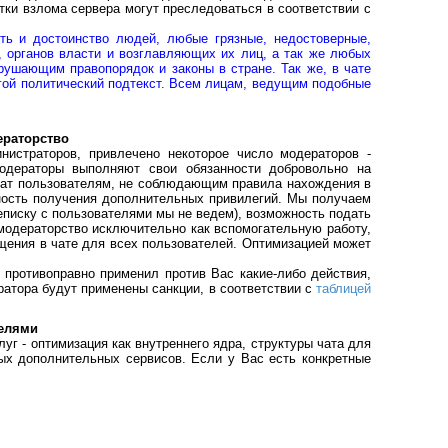
тки взлома сервера могут преследоваться в соответствии с
ть и достоинство людей, любые грязные, недостоверные,
 органов власти и возглавляющих их лиц, а так же любых
рушающим правопорядок и законы в стране. Так же, в чате
гой политический подтекст. Всем лицам, ведущим подобные
ераторство
траторов, привлечено некоторое число модераторов -
одераторы выполняют свои обязанности добровольно на
чат пользователям, не соблюдающим правила нахождения в
жность получения дополнительных привилегий. Мы получаем
еписку с пользователями мы не ведем), возможность подать
модераторство исключительно как вспомогательную работу,
щения в чате для всех пользователей. Оптимизацией может
ротивоправно применил против Вас какие-либо действия,
ратора будут применены санкции, в соответствии с
таблицей
телями
- оптимизация как внутреннего ядра, структуры чата для
ых дополнительных сервисов. Если у Вас есть конкретные