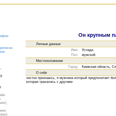
Он крупным п
рафии
Личные данные
реписки
Имя:
Услада
ном
Пол:
мужской
Местоположение
Город:
Киевская область, С
ь
,
О себе
ку
честно признаюсь, я мужчина который предпочитает бо
которая трахалась с другими
т
айн
н
мин) ,
 мин
 мин)