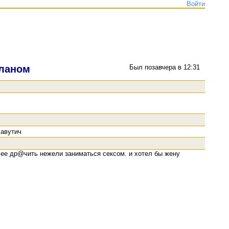
Войти
ланом
Был позавчера в 12:31
лавутич
лее др@чить нежели заниматься сексом. и хотел бы жену