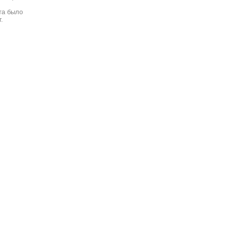
та было
.