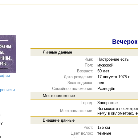
Вечерок
Личные данные
Имя:
Настроение есть
Пол:
мужской
Возраст:
50 лет
рафии
Дата рождения:
17 августа 1975 г.
Знак зодиака:
лев
Семейное положение:
Разведён
реписки
Местоположение
Город:
Запорожье
Вы можете посмотрет
Местоположение:
нему в километрах, 
ь
,
Внешние данные
ку
Рост:
176 см
Цвет волос:
тёмные
т