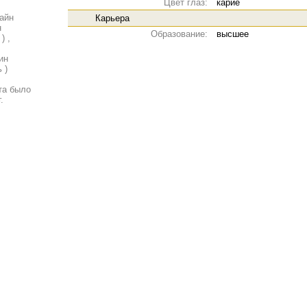
Цвет глаз:
карие
айн
Карьера
н
Образование:
высшее
) ,
ин
 )
та было
.