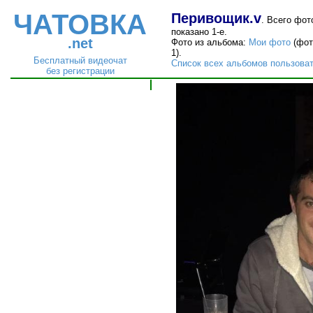
ЧАТОВКА
Перивощик.v
. Всего фото
показано 1-е.
.net
Фото из альбома:
Мои фото
(фот
1).
Бесплатный видеочат
Список всех альбомов пользова
без регистрации