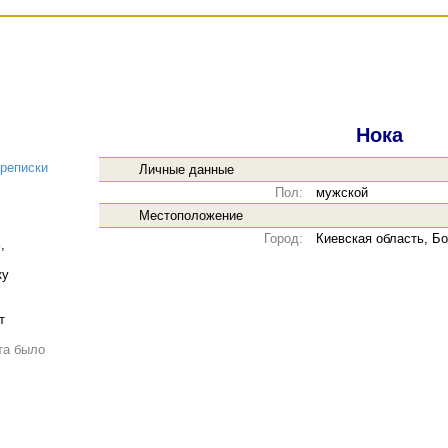
Нока
реписки
Личные данные
Пол:
мужской
Местоположение
Город:
Киевская область, Б
ь
,
ку
т
та было