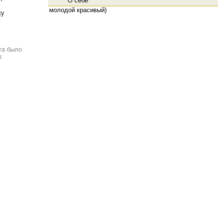
О себе
молодой красивый)
ку
та было
.