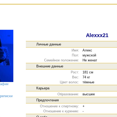
Alexxx21
Личные данные
Имя:
Алекс
Пол:
мужской
Семейное положение:
Не женат
Внешние данные
Рост:
181 см
Вес:
74 кг
Цвет волос:
тёмные
рафии
Карьера
Образование:
высшее
реписки
Предпочтения
Отношение к спиртному:
+
Отношение к курению:
-
ь
,